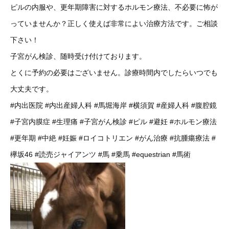
ピルの内服や、更年期障害に対するホルモン療法、不必要に怖が
っていませんか？正しく使えば非常によい治療方法です。ご相談
下さい！
子宮がん検診、随時受け付けております。
とくに予約の必要はございません。診療時間内でしたらいつでも
大丈夫です。
#内出医院
#内出産婦人科
#馬堀海岸
#横須賀
#産婦人科
#腹腔鏡
#子宮内膜症
#生理痛
#子宮がん検診
#ピル
#避妊
#ホルモン療法
#更年期
#中絶
#妊娠
#ロイコトリエン
#がん治療
#抗腫瘍療法
#
欅坂46
#読売ジャイアンツ
#馬
#乗馬
#equestrian
#馬術