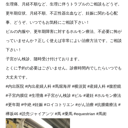
生理痛、月経不順など、生理に伴うトラブルのご相談もどうぞ。
更年期症状、月経不順、不正性器出血など、妊娠に関わる心配
事、どうぞ、いつでもお気軽にご相談下さい！
ピルの内服や、更年期障害に対するホルモン療法、不必要に怖が
っていませんか？正しく使えば非常によい治療方法です。ご相談
下さい！
子宮がん検診、随時受け付けております。
とくに予約の必要はございません。診療時間内でしたらいつでも
大丈夫です。
#内出医院
#内出産婦人科
#馬堀海岸
#横須賀
#産婦人科
#腹腔鏡
#子宮内膜症
#生理痛
#子宮がん検診
#ピル
#避妊
#ホルモン療法
#更年期
#中絶
#妊娠
#ロイコトリエン
#がん治療
#抗腫瘍療法
#
欅坂46
#読売ジャイアンツ
#馬
#乗馬
#equestrian
#馬術