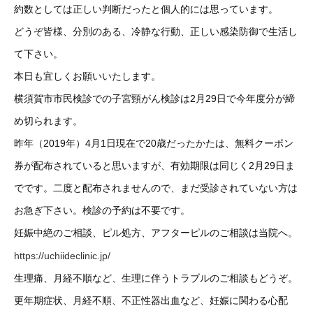
約数としては正しい判断だったと個人的には思っています。
どうぞ皆様、分別のある、冷静な行動、正しい感染防御で生活し
て下さい。
本日も宜しくお願いいたします。
横須賀市市民検診での子宮頸がん検診は2月29日で今年度分が締
め切られます。
昨年（2019年）4月1日現在で20歳だったかたは、無料クーポン
券が配布されていると思いますが、有効期限は同じく2月29日ま
でです。二度と配布されませんので、まだ受診されていない方は
お急ぎ下さい。検診の予約は不要です。
妊娠中絶のご相談、ピル処方、アフターピルのご相談は当院へ。
https://uchiideclinic.jp/
生理痛、月経不順など、生理に伴うトラブルのご相談もどうぞ。
更年期症状、月経不順、不正性器出血など、妊娠に関わる心配