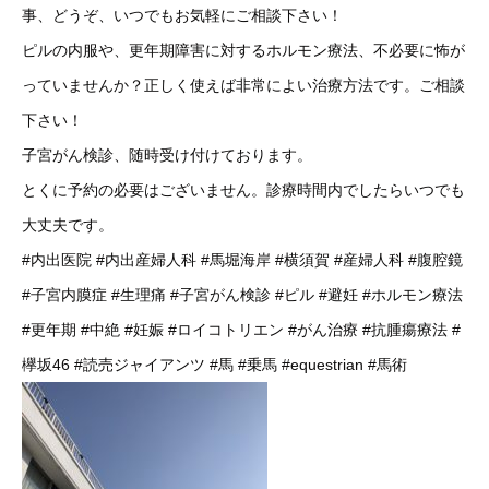
事、どうぞ、いつでもお気軽にご相談下さい！
ピルの内服や、更年期障害に対するホルモン療法、不必要に怖が
っていませんか？正しく使えば非常によい治療方法です。ご相談
下さい！
子宮がん検診、随時受け付けております。
とくに予約の必要はございません。診療時間内でしたらいつでも
大丈夫です。
#内出医院
#内出産婦人科
#馬堀海岸
#横須賀
#産婦人科
#腹腔鏡
#子宮内膜症
#生理痛
#子宮がん検診
#ピル
#避妊
#ホルモン療法
#更年期
#中絶
#妊娠
#ロイコトリエン
#がん治療
#抗腫瘍療法
#
欅坂46
#読売ジャイアンツ
#馬
#乗馬
#equestrian
#馬術