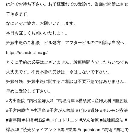
は外でお待ち下さい。お子様連れでの受診は、当面の間禁止させ
て頂きます。
なにとぞご協力、お願いいたします。
本日も宜しくお願いいたします。
妊娠中絶のご相談、ピル処方、アフターピルのご相談は当院へ。
https://uchiideclinic.jp/
とくに予約の必要はございません。診療時間内でしたらいつでも
大丈夫です。不要不急の受診は、今はしないで下さい。
妊娠分娩、妊娠中絶に関するご相談は不要不急ではありません。
早めに受診して下さい。
#内出医院
#内出産婦人科
#馬堀海岸
#横須賀
#産婦人科
#腹腔鏡
#子宮内膜症
#生理痛
#子宮がん検診
#ピル
#避妊
#ホルモン療法
#更年期
#中絶
#妊娠
#ロイコトリエン
#がん治療
#抗腫瘍療法
#
欅坂46
#読売ジャイアンツ
#馬
#乗馬
#equestrian
#馬術
#自宅で