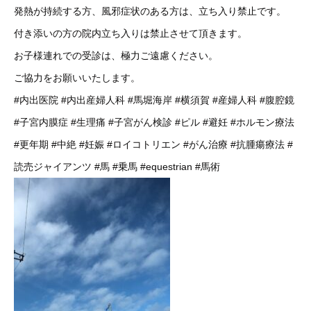
発熱が持続する方、風邪症状のある方は、立ち入り禁止です。
付き添いの方の院内立ち入りは禁止させて頂きます。
お子様連れでの受診は、極力ご遠慮ください。
ご協力をお願いいたします。
#内出医院
#内出産婦人科
#馬堀海岸
#横須賀
#産婦人科
#腹腔鏡
#子宮内膜症
#生理痛
#子宮がん検診
#ピル
#避妊
#ホルモン療法
#更年期
#中絶
#妊娠
#ロイコトリエン
#がん治療
#抗腫瘍療法
#
読売ジャイアンツ
#馬
#乗馬
#equestrian
#馬術