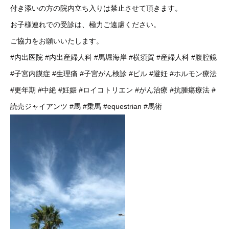
付き添いの方の院内立ち入りは禁止させて頂きます。
お子様連れでの受診は、極力ご遠慮ください。
ご協力をお願いいたします。
#内出医院
#内出産婦人科
#馬堀海岸
#横須賀
#産婦人科
#腹腔鏡
#子宮内膜症
#生理痛
#子宮がん検診
#ピル
#避妊
#ホルモン療法
#更年期
#中絶
#妊娠
#ロイコトリエン
#がん治療
#抗腫瘍療法
#
読売ジャイアンツ
#馬
#乗馬
#equestrian
#馬術