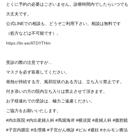
とくに予約の必要はございません。診療時間内でしたらいつでも
大丈夫です。
公式LINEでの相談も、どうぞご利用下さい。相談は無料です
（処方などは不可能です）。
https://lin.ee/ATDYTHm
受診の際の注意ですが…
マスクを必ず装着してください。
発熱が持続する方、風邪症状のある方は、立ち入り禁止です。
付き添いの方の院内立ち入りは禁止させて頂きます。
お子様連れでの受診は、極力ご遠慮ください。
ご協力をお願いいたします。
#内出医院
#内出産婦人科
#馬堀海岸
#横須賀
#産婦人科
#腹腔鏡
#子宮内膜症
#生理痛
#子宮がん検診
#ピル
#避妊
#ホルモン療法