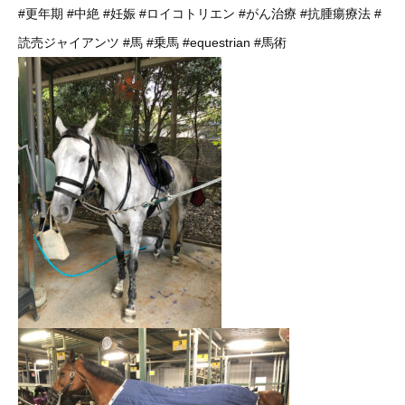
#更年期
#中絶
#妊娠
#ロイコトリエン
#がん治療
#抗腫瘍療法
#
読売ジャイアンツ
#馬
#乗馬
#equestrian
#馬術