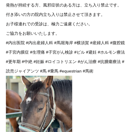
発熱が持続する方、風邪症状のある方は、立ち入り禁止です。
付き添いの方の院内立ち入りは禁止させて頂きます。
お子様連れでの受診は、極力ご遠慮ください。
ご協力をお願いいたします。
#内出医院
#内出産婦人科
#馬堀海岸
#横須賀
#産婦人科
#腹腔鏡
#子宮内膜症
#生理痛
#子宮がん検診
#ピル
#避妊
#ホルモン療法
#更年期
#中絶
#妊娠
#ロイコトリエン
#がん治療
#抗腫瘍療法
#
読売ジャイアンツ
#馬
#乗馬
#equestrian
#馬術