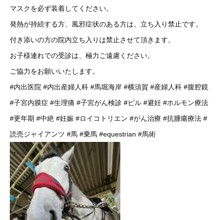
マスクを必ず装着してください。
発熱が持続する方、風邪症状のある方は、立ち入り禁止です。
付き添いの方の院内立ち入りは禁止させて頂きます。
お子様連れでの受診は、極力ご遠慮ください。
ご協力をお願いいたします。
#内出医院
#内出産婦人科
#馬堀海岸
#横須賀
#産婦人科
#腹腔鏡
#子宮内膜症
#生理痛
#子宮がん検診
#ピル
#避妊
#ホルモン療法
#更年期
#中絶
#妊娠
#ロイコトリエン
#がん治療
#抗腫瘍療法
#
読売ジャイアンツ
#馬
#乗馬
#equestrian
#馬術