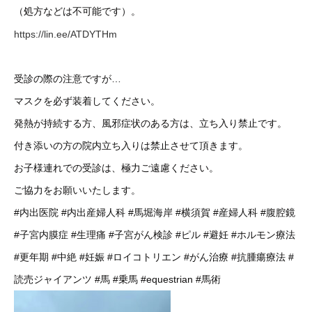
（処方などは不可能です）。
https://lin.ee/ATDYTHm
受診の際の注意ですが…
マスクを必ず装着してください。
発熱が持続する方、風邪症状のある方は、立ち入り禁止です。
付き添いの方の院内立ち入りは禁止させて頂きます。
お子様連れでの受診は、極力ご遠慮ください。
ご協力をお願いいたします。
#内出医院
#内出産婦人科
#馬堀海岸
#横須賀
#産婦人科
#腹腔鏡
#子宮内膜症
#生理痛
#子宮がん検診
#ピル
#避妊
#ホルモン療法
#更年期
#中絶
#妊娠
#ロイコトリエン
#がん治療
#抗腫瘍療法
#
読売ジャイアンツ
#馬
#乗馬
#equestrian
#馬術