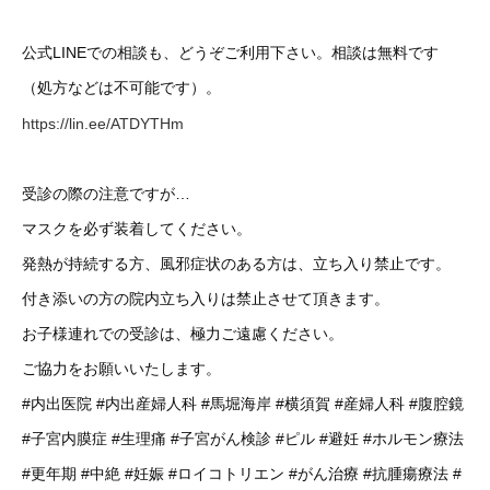
公式LINEでの相談も、どうぞご利用下さい。相談は無料です
（処方などは不可能です）。
https://lin.ee/ATDYTHm
受診の際の注意ですが…
マスクを必ず装着してください。
発熱が持続する方、風邪症状のある方は、立ち入り禁止です。
付き添いの方の院内立ち入りは禁止させて頂きます。
お子様連れでの受診は、極力ご遠慮ください。
ご協力をお願いいたします。
#内出医院
#内出産婦人科
#馬堀海岸
#横須賀
#産婦人科
#腹腔鏡
#子宮内膜症
#生理痛
#子宮がん検診
#ピル
#避妊
#ホルモン療法
#更年期
#中絶
#妊娠
#ロイコトリエン
#がん治療
#抗腫瘍療法
#