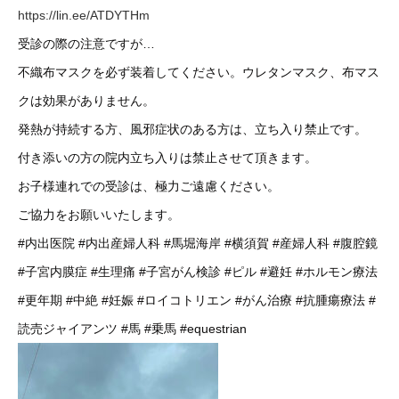
https://lin.ee/ATDYTHm
受診の際の注意ですが…
不織布マスクを必ず装着してください。ウレタンマスク、布マス
クは効果がありません。
発熱が持続する方、風邪症状のある方は、立ち入り禁止です。
付き添いの方の院内立ち入りは禁止させて頂きます。
お子様連れでの受診は、極力ご遠慮ください。
ご協力をお願いいたします。
#内出医院
#内出産婦人科
#馬堀海岸
#横須賀
#産婦人科
#腹腔鏡
#子宮内膜症
#生理痛
#子宮がん検診
#ピル
#避妊
#ホルモン療法
#更年期
#中絶
#妊娠
#ロイコトリエン
#がん治療
#抗腫瘍療法
#
読売ジャイアンツ
#馬
#乗馬
#equestrian