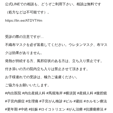
公式LINEでの相談も、どうぞご利用下さい。相談は無料です
（処方などは不可能です）。
https://lin.ee/ATDYTHm
受診の際の注意ですが…
不織布マスクを必ず装着してください。ウレタンマスク、布マス
クは効果がありません。
発熱が持続する方、風邪症状のある方は、立ち入り禁止です。
付き添いの方の院内立ち入りは禁止させて頂きます。
お子様連れでの受診は、極力ご遠慮ください。
ご協力をお願いいたします。
#内出医院
#内出産婦人科
#馬堀海岸
#横須賀
#産婦人科
#腹腔鏡
#子宮内膜症
#生理痛
#子宮がん検診
#ピル
#避妊
#ホルモン療法
#更年期
#中絶
#妊娠
#ロイコトリエン
#がん治療
#抗腫瘍療法
#