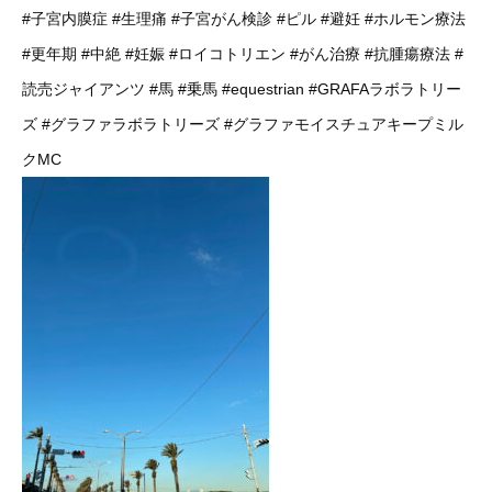
#子宮内膜症
#生理痛
#子宮がん検診
#ピル
#避妊
#ホルモン療法
#更年期
#中絶
#妊娠
#ロイコトリエン
#がん治療
#抗腫瘍療法
#
読売ジャイアンツ
#馬
#乗馬
#equestrian
#GRAFAラボラトリー
ズ
#グラファラボラトリーズ
#グラファモイスチュアキープミル
クMC