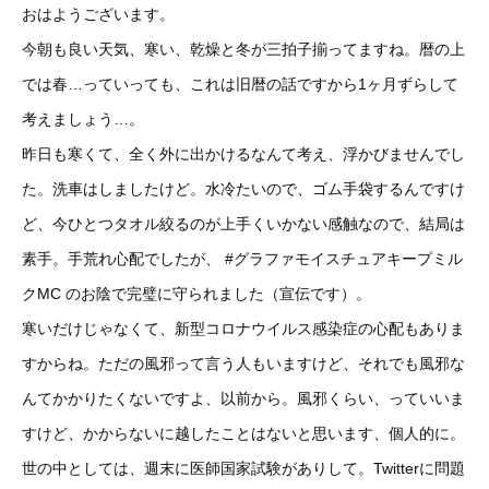
おはようございます。
今朝も良い天気、寒い、乾燥と冬が三拍子揃ってますね。暦の上
では春…っていっても、これは旧暦の話ですから1ヶ月ずらして
考えましょう…。
昨日も寒くて、全く外に出かけるなんて考え、浮かびませんでし
た。洗車はしましたけど。水冷たいので、ゴム手袋するんですけ
ど、今ひとつタオル絞るのが上手くいかない感触なので、結局は
素手。手荒れ心配でしたが、
#グラファモイスチュアキープミル
クMC
のお陰で完璧に守られました（宣伝です）。
寒いだけじゃなくて、新型コロナウイルス感染症の心配もありま
すからね。ただの風邪って言う人もいますけど、それでも風邪な
んてかかりたくないですよ、以前から。風邪くらい、っていいま
すけど、かからないに越したことはないと思います、個人的に。
世の中としては、週末に医師国家試験がありして。Twitterに問題