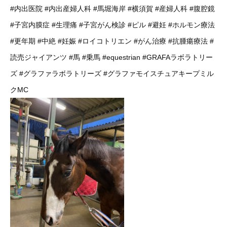
#内出医院
#内出産婦人科
#馬堀海岸
#横須賀
#産婦人科
#腹腔鏡
#子宮内膜症
#生理痛
#子宮がん検診
#ピル
#避妊
#ホルモン療法
#更年期
#中絶
#妊娠
#ロイコトリエン
#がん治療
#抗腫瘍療法
#
読売ジャイアンツ
#馬
#乗馬
#equestrian
#GRAFAラボラトリー
ズ
#グラファラボラトリーズ
#グラファモイスチュアキープミル
クMC