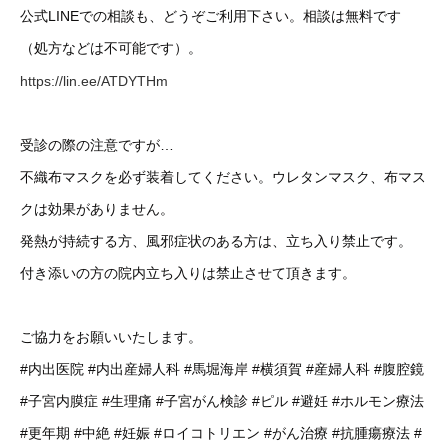
公式LINEでの相談も、どうぞご利用下さい。相談は無料です
（処方などは不可能です）。
https://lin.ee/ATDYTHm
受診の際の注意ですが…
不織布マスクを必ず装着してください。ウレタンマスク、布マス
クは効果がありません。
発熱が持続する方、風邪症状のある方は、立ち入り禁止です。
付き添いの方の院内立ち入りは禁止させて頂きます。
ご協力をお願いいたします。
#内出医院
#内出産婦人科
#馬堀海岸
#横須賀
#産婦人科
#腹腔鏡
#子宮内膜症
#生理痛
#子宮がん検診
#ピル
#避妊
#ホルモン療法
#更年期
#中絶
#妊娠
#ロイコトリエン
#がん治療
#抗腫瘍療法
#