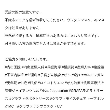
受診の際の注意ですが…
不織布マスクを必ず装着してください。ウレタンマスク、布マス
クは効果がありません。
発熱が持続する方、風邪症状のある方は、立ち入り禁止です。
付き添いの方の院内立ち入りは禁止させて頂きます。
ご協力をお願いいたします。
#内出医院
#内出産婦人科
#馬堀海岸
#横須賀
#産婦人科
#腹腔鏡
#子宮内膜症
#生理痛
#子宮がん検診
#ピル
#避妊
#ホルモン療法
#更年期
#中絶
#妊娠
#ロイコトリエン
#がん治療
#抗腫瘍療法
#
読売ジャイアンツ
#馬
#乗馬
#equestrian
#GRAFAラボラトリー
ズ
#グラファラボラトリーズ
#グラファモイスチュアキープミル
クMC
#グラファサンプロテクトUV