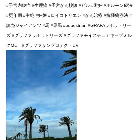
#子宮内膜症
#生理痛
#子宮がん検診
#ピル
#避妊
#ホルモン療法
#更年期
#中絶
#妊娠
#ロイコトリエン
#がん治療
#抗腫瘍療法
#
読売ジャイアンツ
#馬
#乗馬
#equestrian
#GRAFAラボラトリー
ズ
#グラファラボラトリーズ
#グラファモイスチュアキープミル
クMC
#グラファサンプロテクトUV