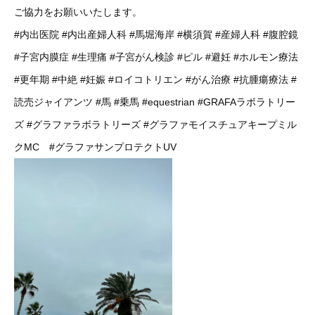
ご協力をお願いいたします。
#内出医院
#内出産婦人科
#馬堀海岸
#横須賀
#産婦人科
#腹腔鏡
#子宮内膜症
#生理痛
#子宮がん検診
#ピル
#避妊
#ホルモン療法
#更年期
#中絶
#妊娠
#ロイコトリエン
#がん治療
#抗腫瘍療法
#
読売ジャイアンツ
#馬
#乗馬
#equestrian
#GRAFAラボラトリー
ズ
#グラファラボラトリーズ
#グラファモイスチュアキープミル
クMC
#グラファサンプロテクトUV