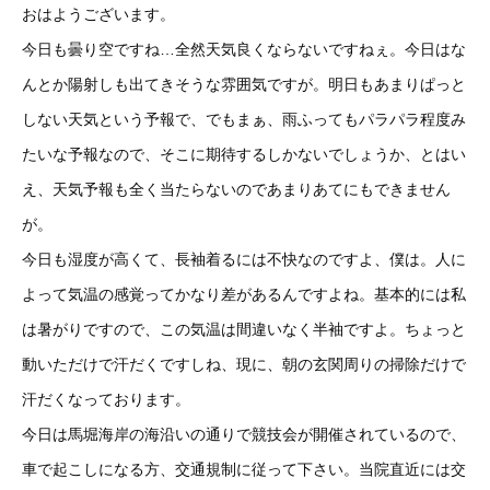
おはようございます。
今日も曇り空ですね…全然天気良くならないですねぇ。今日はな
んとか陽射しも出てきそうな雰囲気ですが。明日もあまりぱっと
しない天気という予報で、でもまぁ、雨ふってもパラパラ程度み
たいな予報なので、そこに期待するしかないでしょうか、とはい
え、天気予報も全く当たらないのであまりあてにもできません
が。
今日も湿度が高くて、長袖着るには不快なのですよ、僕は。人に
よって気温の感覚ってかなり差があるんですよね。基本的には私
は暑がりですので、この気温は間違いなく半袖ですよ。ちょっと
動いただけで汗だくですしね、現に、朝の玄関周りの掃除だけで
汗だくなっております。
今日は馬堀海岸の海沿いの通りで競技会が開催されているので、
車で起こしになる方、交通規制に従って下さい。当院直近には交