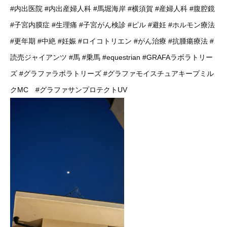
#内出医院
#内出産婦人科
#馬堀海岸
#横須賀
#産婦人科
#腹腔鏡
#子宮内膜症
#生理痛
#子宮がん検診
#ピル
#避妊
#ホルモン療法
#更年期
#中絶
#妊娠
#ロイコトリエン
#がん治療
#抗腫瘍療法
#
読売ジャイアンツ
#馬
#乗馬
#equestrian
#GRAFAラボラトリー
ズ
#グラファラボラトリーズ
#グラファモイスチュアキープミル
クMC
#グラファサンプロテクトUV