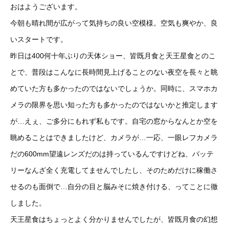
おはようございます。
今朝も晴れ間が広がって気持ちの良い空模様。空気も爽やか、良
いスタートです。
昨日は400何十年ぶりの天体ショー、皆既月食と天王星食とのこ
とで、普段はこんなに長時間見上げることのない夜空を長々と眺
めていた方も多かったのではないでしょうか。同時に、スマホカ
メラの限界を思い知った方も多かったのではないかと推定します
が…えぇ、ご多分にもれず私もです。自宅の窓からなんとか空を
眺めることはできましたけど、カメラが…一応、一眼レフカメラ
だの600mm望遠レンズだのは持っているんですけどね、バッテ
リーなんざ全く充電してませんでしたし、そのためだけに稼働さ
せるのも面倒で…自分の目と脳みそに焼き付ける、ってことに徹
しました。
天王星食はちょっとよく分かりませんでしたが、皆既月食の幻想