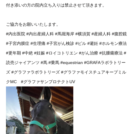
付き添いの方の院内立ち入りは禁止させて頂きます。
ご協力をお願いいたします。
#内出医院
#内出産婦人科
#馬堀海岸
#横須賀
#産婦人科
#腹腔鏡
#子宮内膜症
#生理痛
#子宮がん検診
#ピル
#避妊
#ホルモン療法
#更年期
#中絶
#妊娠
#ロイコトリエン
#がん治療
#抗腫瘍療法
#
読売ジャイアンツ
#馬
#乗馬
#equestrian
#GRAFAラボラトリー
ズ
#グラファラボラトリーズ
#グラファモイスチュアキープミル
クMC
#グラファサンプロテクトUV