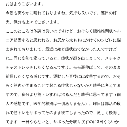
おはようございます。
今朝も爽やかに晴れておりますね。気持ち良いです。連日の好
天、気分も上々でございます。
ここのところは体調は良いのですけど、おそらく腰椎椎間板ヘル
ニア起因すると思われる、お尻から太ももにかけてのシビレに悩
まされておりまして。最近は殆ど症状出てなかったんですけど
ね…同じ姿勢で座っていると、症状が顔を出しまして。メチャク
チャストレッチしたくなるんですよ。モモ裏伸ばして、そのまま
前屈したくなる感じです。運動した直後には改善するので、おそ
らく筋肉が固まることで起こる症状じゃないかと勝手に考えてま
すので、多分より筋トレすれば治るんだと勝手に思ってます（個
人の感想です、医学的根拠は一切ありません）。昨日は部活の疲
れで筋トレをサボってそのまま寝てしまったので、激しく後悔し
てます…一日やらないと、サボった分取り戻すのに3日くらいか