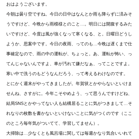
おはようございます。
今朝は曇り空ですね。今日の日中はなんとか雨も降らずに済みそ
うですけど、今晩から雨模様とのこと…。明日には開腹するみた
いですけど、今度は風が強くなって寒くなる、と。日曜日どうし
ようか、思案中です。今日の夜雨、ってのも…今晩は遅くまで仕
事確定なので、雨の中の運転が、ちょっと。あ、運転が怖い、っ
てんじゃないんですよ、車が汚れて嫌だなぁ、ってことですよ。
寒い中で洗うのもどうなんだろう、って考えるわけなのです。
とにかく週末がやってきましたが。年賀状とかやらないといけま
せんね、さすがに。今年こそやめよう、って思うんですけどね、
結局SNSとかやってない人も結構居ることに気がつきまして…そ
れなりの枚数を書かないといけないことに気がつくのです（ここ
のところ毎年気がついてて、学習してません）。
大掃除は…少なくとも風呂場に関しては毎週かなり気合いいれて