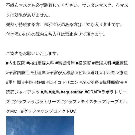
不織布マスクを必ず装着してください。ウレタンマスク、布マス
クは効果がありません。
発熱が持続する方、風邪症状のある方は、立ち入り禁止です。
付き添いの方の院内立ち入りは禁止させて頂きます。
ご協力をお願いいたします。
#内出医院
#内出産婦人科
#馬堀海岸
#横須賀
#産婦人科
#腹腔鏡
#子宮内膜症
#生理痛
#子宮がん検診
#ピル
#避妊
#ホルモン療法
#更年期
#中絶
#妊娠
#ロイコトリエン
#がん治療
#抗腫瘍療法
#
読売ジャイアンツ
#馬
#乗馬
#equestrian
#GRAFAラボラトリー
ズ
#グラファラボラトリーズ
#グラファモイスチュアキープミル
クMC
#グラファサンプロテクトUV