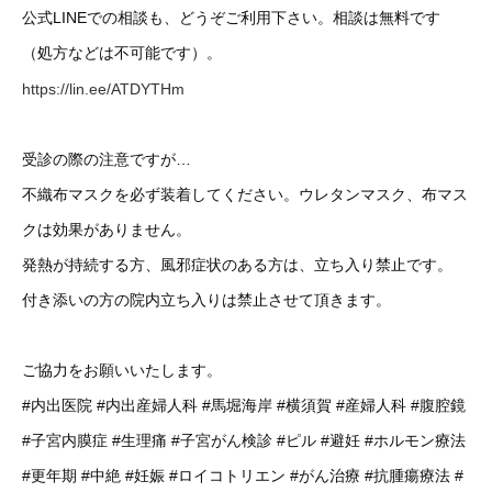
公式LINEでの相談も、どうぞご利用下さい。相談は無料です
（処方などは不可能です）。
https://lin.ee/ATDYTHm
受診の際の注意ですが…
不織布マスクを必ず装着してください。ウレタンマスク、布マス
クは効果がありません。
発熱が持続する方、風邪症状のある方は、立ち入り禁止です。
付き添いの方の院内立ち入りは禁止させて頂きます。
ご協力をお願いいたします。
#内出医院
#内出産婦人科
#馬堀海岸
#横須賀
#産婦人科
#腹腔鏡
#子宮内膜症
#生理痛
#子宮がん検診
#ピル
#避妊
#ホルモン療法
#更年期
#中絶
#妊娠
#ロイコトリエン
#がん治療
#抗腫瘍療法
#