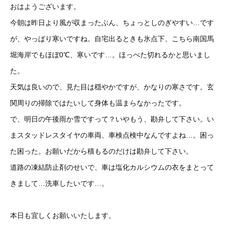
おはようございます。
今朝は昨日より風が収まったぶん、ちょっとしのぎやすい…です
が、やっぱり寒いですね。自宅出るときも氷点下、こちら南国馬
堀海岸でもほぼ0℃、寒いです…。ほっぺた切れるかと思いまし
た。
天気は良いので、見た目は穏やかですが、かなりの寒さです。玄
関周りの掃除ではたいして身体も温まらなかったです。
で、明日の午後雨か雪ですって？いやもう、勘弁して下さい。い
まスタッドレスタイヤの車両、車検点検中なんですよね…。困っ
た困った。お願いだから積もるのだけは勘弁して下さい。
道路の凍結防止剤のせいで、車は塩化カルシウムの衣をまとって
きまして…洗車したいです…。
本日も宜しくお願いいたします。