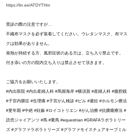
https://lin.ee/ATDYTHm
受診の際の注意ですが…
不織布マスクを必ず装着してください。ウレタンマスク、布マス
クは効果がありません。
発熱が持続する方、風邪症状のある方は、立ち入り禁止です。
付き添いの方の院内立ち入りは禁止させて頂きます。
ご協力をお願いいたします。
#内出医院
#内出産婦人科
#馬堀海岸
#横須賀
#産婦人科
#腹腔鏡
#子宮内膜症
#生理痛
#子宮がん検診
#ピル
#避妊
#ホルモン療法
#更年期
#中絶
#妊娠
#ロイコトリエン
#がん治療
#抗腫瘍療法
#
読売ジャイアンツ
#馬
#乗馬
#equestrian
#GRAFAラボラトリー
ズ
#グラファラボラトリーズ
#グラファモイスチュアキープミル