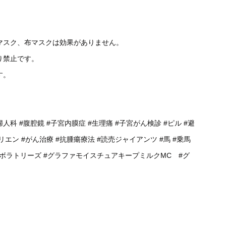
マスク、布マスクは効果がありません。
り禁止です。
す。
婦人科
#腹腔鏡
#子宮内膜症
#生理痛
#子宮がん検診
#ピル
#避
リエン
#がん治療
#抗腫瘍療法
#読売ジャイアンツ
#馬
#乗馬
ラボラトリーズ
#グラファモイスチュアキープミルクMC
#グ