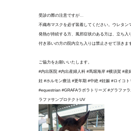
受診の際の注意ですが…
不織布マスクを必ず装着してください。ウレタン
発熱が持続する方、風邪症状のある方は、立ち入
付き添いの方の院内立ち入りは禁止させて頂きま
ご協力をお願いいたします。
#内出医院
#内出産婦人科
#馬堀海岸
#横須賀
#産
妊
#ホルモン療法
#更年期
#中絶
#妊娠
#ロイコト
#equestrian
#GRAFAラボラトリーズ
#グラファ
ラファサンプロテクトUV