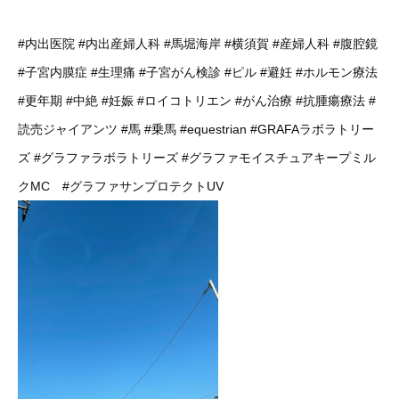
#内出医院
#内出産婦人科
#馬堀海岸
#横須賀
#産婦人科
#腹腔鏡
#子宮内膜症
#生理痛
#子宮がん検診
#ピル
#避妊
#ホルモン療法
#更年期
#中絶
#妊娠
#ロイコトリエン
#がん治療
#抗腫瘍療法
#
読売ジャイアンツ
#馬
#乗馬
#equestrian
#GRAFAラボラトリー
ズ
#グラファラボラトリーズ
#グラファモイスチュアキープミル
クMC
#グラファサンプロテクトUV