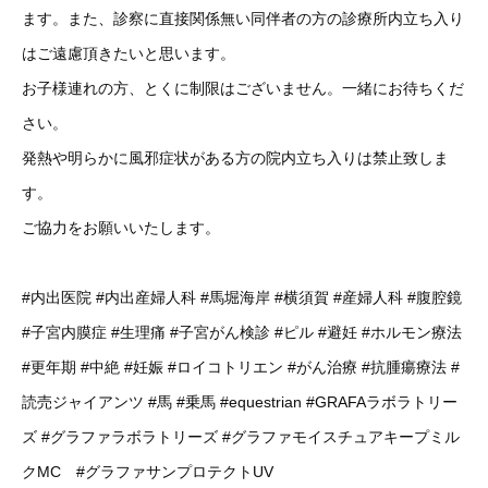
ます。また、診察に直接関係無い同伴者の方の診療所内立ち入り
はご遠慮頂きたいと思います。
お子様連れの方、とくに制限はございません。一緒にお待ちくだ
さい。
発熱や明らかに風邪症状がある方の院内立ち入りは禁止致しま
す。
ご協力をお願いいたします。
#内出医院
#内出産婦人科
#馬堀海岸
#横須賀
#産婦人科
#腹腔鏡
#子宮内膜症
#生理痛
#子宮がん検診
#ピル
#避妊
#ホルモン療法
#更年期
#中絶
#妊娠
#ロイコトリエン
#がん治療
#抗腫瘍療法
#
読売ジャイアンツ
#馬
#乗馬
#equestrian
#GRAFAラボラトリー
ズ
#グラファラボラトリーズ
#グラファモイスチュアキープミル
クMC
#グラファサンプロテクトUV