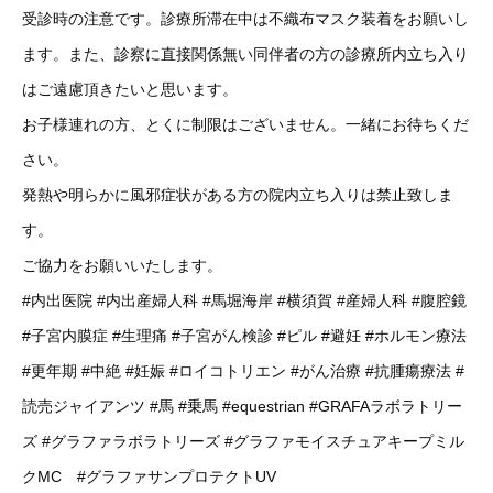
受診時の注意です。診療所滞在中は不織布マスク装着をお願いし
ます。また、診察に直接関係無い同伴者の方の診療所内立ち入り
はご遠慮頂きたいと思います。
お子様連れの方、とくに制限はございません。一緒にお待ちくだ
さい。
発熱や明らかに風邪症状がある方の院内立ち入りは禁止致しま
す。
ご協力をお願いいたします。
#内出医院
#内出産婦人科
#馬堀海岸
#横須賀
#産婦人科
#腹腔鏡
#子宮内膜症
#生理痛
#子宮がん検診
#ピル
#避妊
#ホルモン療法
#更年期
#中絶
#妊娠
#ロイコトリエン
#がん治療
#抗腫瘍療法
#
読売ジャイアンツ
#馬
#乗馬
#equestrian
#GRAFAラボラトリー
ズ
#グラファラボラトリーズ
#グラファモイスチュアキープミル
クMC
#グラファサンプロテクトUV