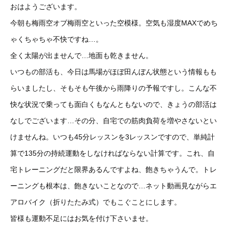
おはようございます。
今朝も梅雨空オブ梅雨空といった空模様。空気も湿度MAXでめち
ゃくちゃちゃ不快ですね…。
全く太陽が出ませんで…地面も乾きません。
いつもの部活も、今日は馬場がほぼ田んぼん状態という情報もも
らいましたし、そもそも午後から雨降りの予報ですし。こんな不
快な状況で乗っても面白くもなんともないので、きょうの部活は
なしでございます…その分、自宅での筋肉負荷を増やさないとい
けませんね。いつも45分レッスンを3レッスンですので、単純計
算で135分の持続運動をしなければならない計算です。これ、自
宅トレーニングだと限界あるんですよね、飽きちゃうんで。トレ
ーニングも根本は、飽きないことなので…ネット動画見ながらエ
アロバイク（折りたたみ式）でもこぐことにします。
皆様も運動不足にはお気を付け下さいませ。