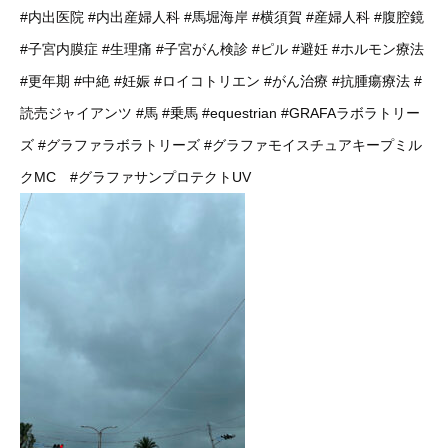
#内出医院
#内出産婦人科
#馬堀海岸
#横須賀
#産婦人科
#腹腔鏡
#子宮内膜症
#生理痛
#子宮がん検診
#ピル
#避妊
#ホルモン療法
#更年期
#中絶
#妊娠
#ロイコトリエン
#がん治療
#抗腫瘍療法
#
読売ジャイアンツ
#馬
#乗馬
#equestrian
#GRAFAラボラトリー
ズ
#グラファラボラトリーズ
#グラファモイスチュアキープミル
クMC
#グラファサンプロテクトUV