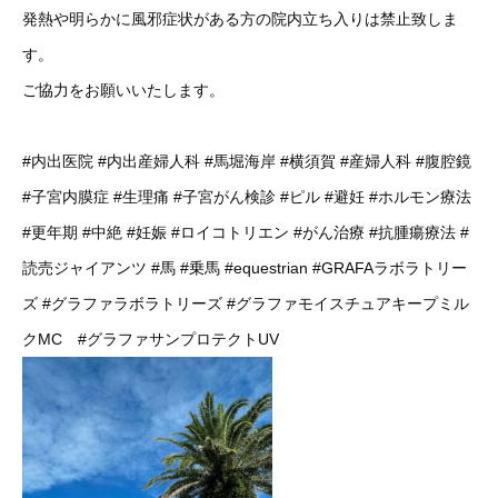
発熱や明らかに風邪症状がある方の院内立ち入りは禁止致しま
す。
ご協力をお願いいたします。
#内出医院
#内出産婦人科
#馬堀海岸
#横須賀
#産婦人科
#腹腔鏡
#子宮内膜症
#生理痛
#子宮がん検診
#ピル
#避妊
#ホルモン療法
#更年期
#中絶
#妊娠
#ロイコトリエン
#がん治療
#抗腫瘍療法
#
読売ジャイアンツ
#馬
#乗馬
#equestrian
#GRAFAラボラトリー
ズ
#グラファラボラトリーズ
#グラファモイスチュアキープミル
クMC
#グラファサンプロテクトUV