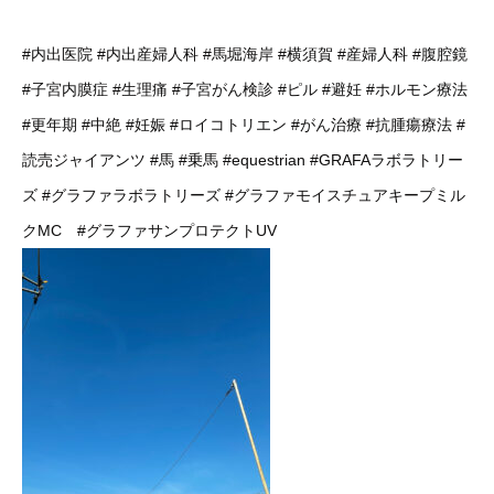
#内出医院
#内出産婦人科
#馬堀海岸
#横須賀
#産婦人科
#腹腔鏡
#子宮内膜症
#生理痛
#子宮がん検診
#ピル
#避妊
#ホルモン療法
#更年期
#中絶
#妊娠
#ロイコトリエン
#がん治療
#抗腫瘍療法
#
読売ジャイアンツ
#馬
#乗馬
#equestrian
#GRAFAラボラトリー
ズ
#グラファラボラトリーズ
#グラファモイスチュアキープミル
クMC
#グラファサンプロテクトUV