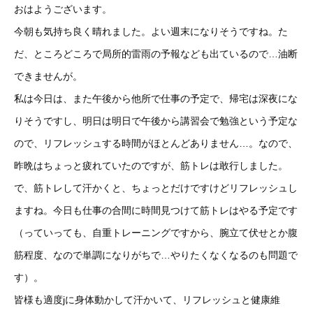
おはようございます。
今朝も気持ち良く晴れました。よい週末になりそうですね。た
だ、ところどころで局所的雷雨の予報なども出ているので…油断
できませんが。
私は今日は、また午後から他所で仕事の予定で、帰宅は深夜にな
りそうですし、明日は明日で午後から講習会で勉強という予定な
ので、リフレッシュする時間がほとんどありません…。なので、
昨晩はちょっと疲れていたのですが、筋トレは敢行しました。
で、筋トレして汗かくと、ちょっとだけですけどリフレッシュし
ますね。今日も仕事の合間に時間見つけて筋トレはやる予定です
（っていっても、自重トレーニングですから、腕立て伏せとか腹
筋程度、なので単調になりがちで…やりたくなくなるのも問題で
す）。
皆様も適度jに身体動かして汗かいて、リフレッシュと健康維