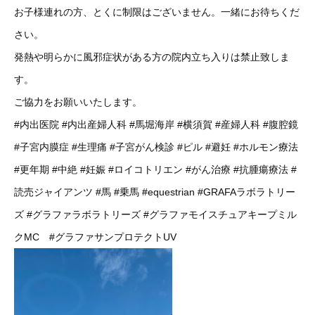
お子様連れの方、とくに制限はございません。一緒にお待ちくだ
さい。
発熱や明らかに風邪症状がある方の院内立ち入りは禁止致しま
す。
ご協力をお願いいたします。
#内出医院
#内出産婦人科
#馬堀海岸
#横須賀
#産婦人科
#腹腔鏡
#子宮内膜症
#生理痛
#子宮がん検診
#ピル
#避妊
#ホルモン療法
#更年期
#中絶
#妊娠
#ロイコトリエン
#がん治療
#抗腫瘍療法
#
読売ジャイアンツ
#馬
#乗馬
#equestrian
#GRAFAラボラトリー
ズ
#グラファラボラトリーズ
#グラファモイスチュアキープミル
クMC
#グラファサンプロテクトUV