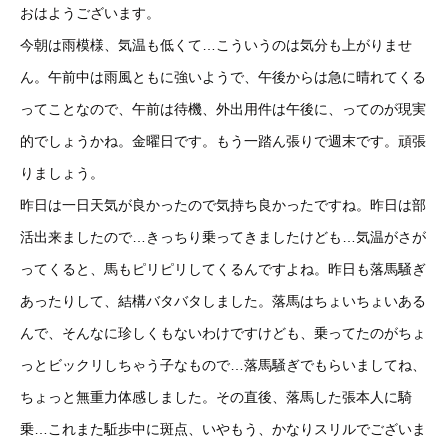
おはようございます。
今朝は雨模様、気温も低くて…こういうのは気分も上がりませ
ん。午前中は雨風ともに強いようで、午後からは急に晴れてくる
ってことなので、午前は待機、外出用件は午後に、ってのが現実
的でしょうかね。金曜日です。もう一踏ん張りで週末です。頑張
りましょう。
昨日は一日天気が良かったので気持ち良かったですね。昨日は部
活出来ましたので…きっちり乗ってきましたけども…気温がさが
ってくると、馬もピリピリしてくるんですよね。昨日も落馬騒ぎ
あったりして、結構バタバタしました。落馬はちょいちょいある
んで、そんなに珍しくもないわけですけども、乗ってたのがちょ
っとビックリしちゃう子なもので…落馬騒ぎでもらいましてね、
ちょっと無重力体感しました。その直後、落馬した張本人に騎
乗…これまた駈歩中に斑点、いやもう、かなりスリルでございま