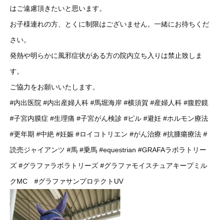
はご遠慮頂きたいと思います。
お子様連れの方、とくに制限はございません。一緒にお待ちくだ
さい。
発熱や明らかに風邪症状がある方の院内立ち入りは禁止致しま
す。
ご協力をお願いいたします。
#内出医院
#内出産婦人科
#馬堀海岸
#横須賀
#産婦人科
#腹腔鏡
#子宮内膜症
#生理痛
#子宮がん検診
#ピル
#避妊
#ホルモン療法
#更年期
#中絶
#妊娠
#ロイコトリエン
#がん治療
#抗腫瘍療法
#
読売ジャイアンツ
#馬
#乗馬
#equestrian
#GRAFAラボラトリー
ズ
#グラファラボラトリーズ
#グラファモイスチュアキープミル
クMC
#グラファサンプロテクトUV