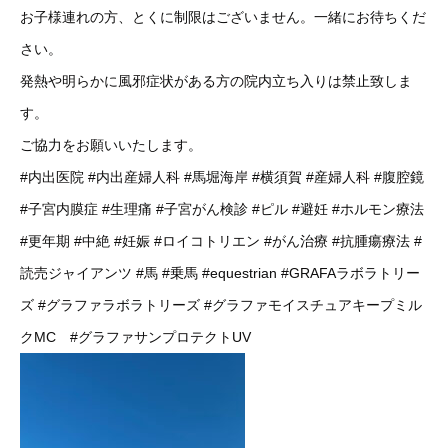
お子様連れの方、とくに制限はございません。一緒にお待ちくだ
さい。
発熱や明らかに風邪症状がある方の院内立ち入りは禁止致しま
す。
ご協力をお願いいたします。
#内出医院
#内出産婦人科
#馬堀海岸
#横須賀
#産婦人科
#腹腔鏡
#子宮内膜症
#生理痛
#子宮がん検診
#ピル
#避妊
#ホルモン療法
#更年期
#中絶
#妊娠
#ロイコトリエン
#がん治療
#抗腫瘍療法
#
読売ジャイアンツ
#馬
#乗馬
#equestrian
#GRAFAラボラトリー
ズ
#グラファラボラトリーズ
#グラファモイスチュアキープミル
クMC
#グラファサンプロテクトUV