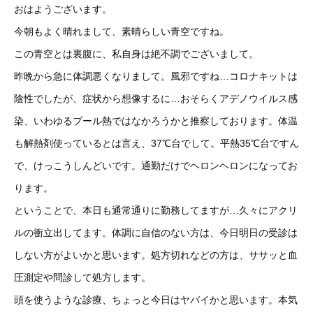
おはようございます。
今朝もよく晴れまして、素晴らしい青空ですね。
この青空とは裏腹に、私自身は絶不調でございまして。
昨晩から急に体調悪くなりまして。風邪ですね…コロナキットは
陰性でしたが、症状から想像するに…おそらくアデノウイルス感
染、いわゆるプール熱ではなかろうかと推察しております。体温
も解熱剤使っているとは言え、37℃台でして。平熱35℃台ですん
で、けっこうしんどいです。通勤だけでヘロンヘロンになってお
ります。
ということで、本日も通常通りに勤務してますが…久々にアクリ
ルの衝立出してます。体調に自信のない方は、今日明日の受診は
しない方がよいかと思います。処方切れなどの方は、ササッと血
圧測定や問診して処方します。
頭を使うような診療、ちょっと今日はヤバイかと思います。本気