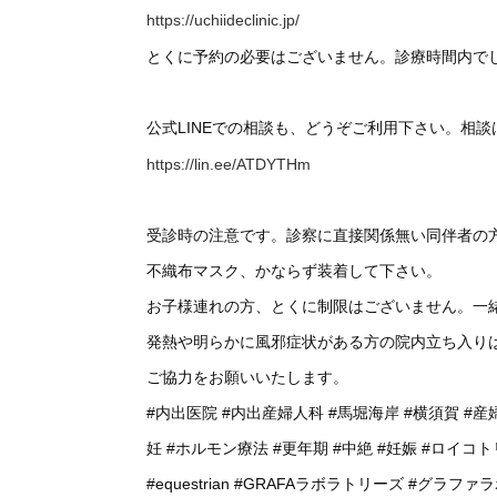
https://uchiideclinic.jp/
とくに予約の必要はございません。診療時間内で
公式LINEでの相談も、どうぞご利用下さい。相
https://lin.ee/ATDYTHm
受診時の注意です。診察に直接関係無い同伴者の
不織布マスク、かならず装着して下さい。
お子様連れの方、とくに制限はございません。一
発熱や明らかに風邪症状がある方の院内立ち入り
ご協力をお願いいたします。
#内出医院
#内出産婦人科
#馬堀海岸
#横須賀
#産
妊
#ホルモン療法
#更年期
#中絶
#妊娠
#ロイコト
#equestrian
#GRAFAラボラトリーズ
#グラファ