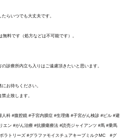
したらいつでも大丈夫です。
談は無料です（処方などは不可能です）。
方の診療所内立ち入りはご遠慮頂きたいと思います。
緒にお待ちください。
は禁止致します。
婦人科
#腹腔鏡
#子宮内膜症
#生理痛
#子宮がん検診
#ピル
#避
リエン
#がん治療
#抗腫瘍療法
#読売ジャイアンツ
#馬
#乗馬
ラボラトリーズ
#グラファモイスチュアキープミルクMC
#グ