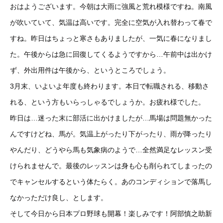
おはようございます。今朝は大雨に強風と荒れ模様ですね。南風
が吹いていて、気温は高いです。完全に空気が入れ替わって春で
すね。昨日はちょっと寒さもありましたが、一気に春になりまし
た。午後からは急に回復してくるようですから…午前中は出かけ
ず、外出用件は午後から、というところでしょう。
3月末、いよいよ年度も終わります。本日で転職される、移動さ
れる、という方もいらっしゃるでしょうか。お疲れ様でした。
昨日は…迷った末に部活に出かけましたが…馬場は問題無かった
んですけどね、馬が。気温上がったり下がったり、雨が降ったり
やんだり、どうやら馬も気象病のようで…全然満足なレッスン受
けられませんで。最後のレッスンは身も心も削られてしまったの
でキャンセルするという体たらく。あのコンディションで落馬し
なかっただけ良し、とします。
そして今日から日本プロ野球も開幕！楽しみです！阿部慎之助新