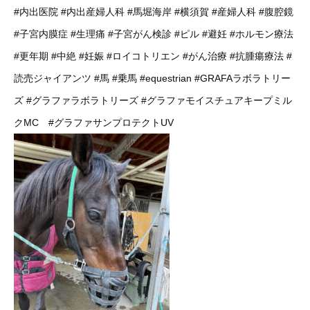
#内出医院
#内出産婦人科
#馬堀海岸
#横須賀
#産婦人科
#腹腔鏡
#子宮内膜症
#生理痛
#子宮がん検診
#ピル
#避妊
#ホルモン療法
#更年期
#中絶
#妊娠
#ロイコトリエン
#がん治療
#抗腫瘍療法
#
読売ジャイアンツ
#馬
#乗馬
#equestrian
#GRAFAラボラトリー
ズ
#グラファラボラトリーズ
#グラファモイスチュアキープミル
クMC
#グラファサンプロテクトUV