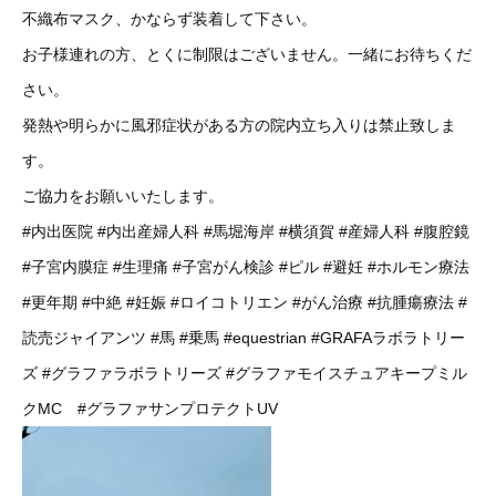
不織布マスク、かならず装着して下さい。
お子様連れの方、とくに制限はございません。一緒にお待ちくだ
さい。
発熱や明らかに風邪症状がある方の院内立ち入りは禁止致しま
す。
ご協力をお願いいたします。
#内出医院
#内出産婦人科
#馬堀海岸
#横須賀
#産婦人科
#腹腔鏡
#子宮内膜症
#生理痛
#子宮がん検診
#ピル
#避妊
#ホルモン療法
#更年期
#中絶
#妊娠
#ロイコトリエン
#がん治療
#抗腫瘍療法
#
読売ジャイアンツ
#馬
#乗馬
#equestrian
#GRAFAラボラトリー
ズ
#グラファラボラトリーズ
#グラファモイスチュアキープミル
クMC
#グラファサンプロテクトUV