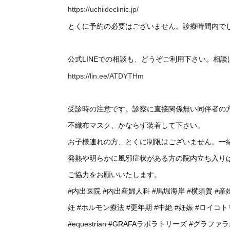
https://uchiideclinic.jp/
とくに予約の必要はございません。診療時間内で
公式LINEでの相談も、どうぞご利用下さい。相
https://lin.ee/ATDYTHm
受診時の注意です。診察に直接関係無い同伴者の
不織布マスク、かならず装着して下さい。
お子様連れの方、とくに制限はございません。一
発熱や明らかに風邪症状がある方の院内立ち入り
ご協力をお願いいたします。
#内出医院
#内出産婦人科
#馬堀海岸
#横須賀
#産
妊
#ホルモン療法
#更年期
#中絶
#妊娠
#ロイコト
#equestrian
#GRAFAラボラトリーズ
#グラファ