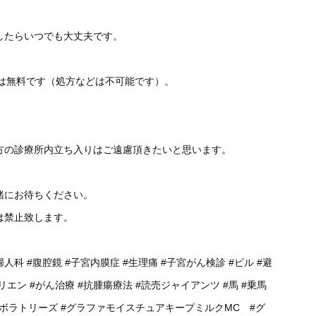
したらいつでも大丈夫です。
談は無料です（処方などは不可能です）。
方の診療所内立ち入りはご遠慮頂きたいと思います。
緒にお待ちください。
は禁止致します。
婦人科
#腹腔鏡
#子宮内膜症
#生理痛
#子宮がん検診
#ピル
#避
リエン
#がん治療
#抗腫瘍療法
#読売ジャイアンツ
#馬
#乗馬
ラボラトリーズ
#グラファモイスチュアキープミルクMC
#グ