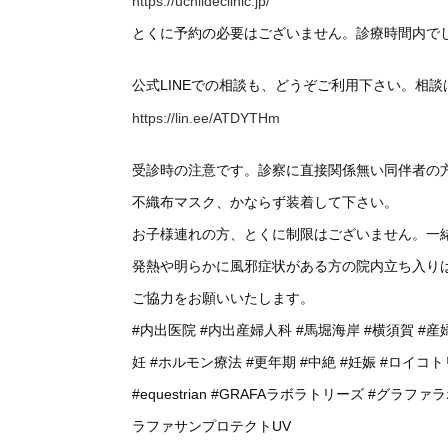
https://uchiideclinic.jp/
とくに予約の必要はございません。診療時間内で
公式LINEでの相談も、どうぞご利用下さい。相
https://lin.ee/ATDYTHm
受診時の注意です。診察に直接関係無い同伴者の
不織布マスク、かならず装着して下さい。
お子様連れの方、とくに制限はございません。一
発熱や明らかに風邪症状がある方の院内立ち入り
ご協力をお願いいたします。
#内出医院
#内出産婦人科
#馬堀海岸
#横須賀
#産
妊
#ホルモン療法
#更年期
#中絶
#妊娠
#ロイコト
#equestrian
#GRAFAラボラトリーズ
#グラファ
ラファサンプロテクトUV