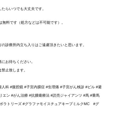
したらいつでも大丈夫です。
談は無料です（処方などは不可能です）。
方の診療所内立ち入りはご遠慮頂きたいと思います。
緒にお待ちください。
は禁止致します。
婦人科
#腹腔鏡
#子宮内膜症
#生理痛
#子宮がん検診
#ピル
#避
リエン
#がん治療
#抗腫瘍療法
#読売ジャイアンツ
#馬
#乗馬
ラボラトリーズ
#グラファモイスチュアキープミルクMC
#グ