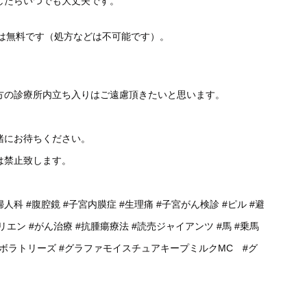
したらいつでも大丈夫です。
談は無料です（処方などは不可能です）。
方の診療所内立ち入りはご遠慮頂きたいと思います。
緒にお待ちください。
は禁止致します。
婦人科
#腹腔鏡
#子宮内膜症
#生理痛
#子宮がん検診
#ピル
#避
リエン
#がん治療
#抗腫瘍療法
#読売ジャイアンツ
#馬
#乗馬
ラボラトリーズ
#グラファモイスチュアキープミルクMC
#グ