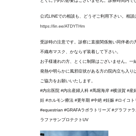
とくに予約の必要はございません。診療時間内で
公式LINEでの相談も、どうぞご利用下さい。相
https://lin.ee/ATDYTHm
受診時の注意です。診察に直接関係無い同伴者の
不織布マスク、かならず装着して下さい。
お子様連れの方、とくに制限はございません。一
発熱や明らかに風邪症状がある方の院内立ち入り
ご協力をお願いいたします。
#内出医院
#内出産婦人科
#馬堀海岸
#横須賀
#産
妊
#ホルモン療法
#更年期
#中絶
#妊娠
#ロイコト
#equestrian
#GRAFAラボラトリーズ
#グラファ
ラファサンプロテクトUV