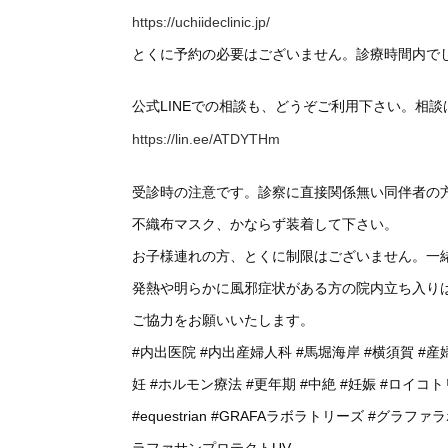
https://uchiideclinic.jp/
とくに予約の必要はございません。診療時間内で
公式LINEでの相談も、どうぞご利用下さい。相
https://lin.ee/ATDYTHm
受診時の注意です。診察に直接関係無い同伴者の
不織布マスク、かならず装着して下さい。
お子様連れの方、とくに制限はございません。一
発熱や明らかに風邪症状がある方の院内立ち入り
ご協力をお願いいたします。
#内出医院
#内出産婦人科
#馬堀海岸
#横須賀
#産
妊
#ホルモン療法
#更年期
#中絶
#妊娠
#ロイコト
#equestrian
#GRAFAラボラトリーズ
#グラファ
ラファサンプロテクトUV