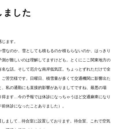
置しました
感じます。
か雪なのか、雪としても積もるのか積もらないのか、はっきり
予測が難しいのは理解してますけども。とくにここ関東地方の
有名な話。そして厄介な南岸低気圧。ちょっとずれただけで全
、ご苦労様です。日曜日、積雪量が多くて交通機関に影響出た
と、私の通勤にも直接的影響がありましてですね、最悪の場
り得ます…今の予報では休診になっちゃうほど交通麻痺になり
午前休診になったことありました）。
、当選しまして…待合室に設置しております。待合室、これで空気