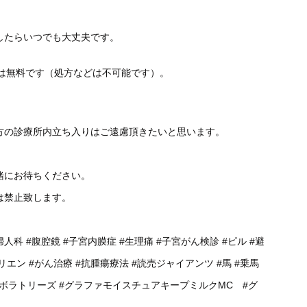
したらいつでも大丈夫です。
談は無料です（処方などは不可能です）。
方の診療所内立ち入りはご遠慮頂きたいと思います。
緒にお待ちください。
は禁止致します。
婦人科
#腹腔鏡
#子宮内膜症
#生理痛
#子宮がん検診
#ピル
#避
リエン
#がん治療
#抗腫瘍療法
#読売ジャイアンツ
#馬
#乗馬
ラボラトリーズ
#グラファモイスチュアキープミルクMC
#グ