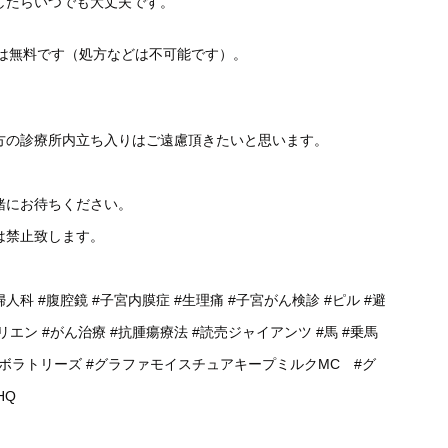
したらいつでも大丈夫です。
談は無料です（処方などは不可能です）。
方の診療所内立ち入りはご遠慮頂きたいと思います。
緒にお待ちください。
は禁止致します。
婦人科
#腹腔鏡
#子宮内膜症
#生理痛
#子宮がん検診
#ピル
#避
リエン
#がん治療
#抗腫瘍療法
#読売ジャイアンツ
#馬
#乗馬
ラボラトリーズ
#グラファモイスチュアキープミルクMC
#グ
HQ