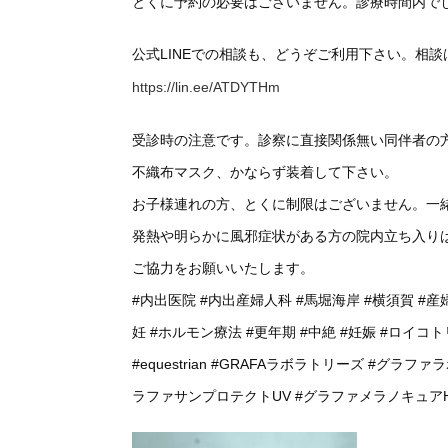
とくに予約の必要はございません。診療時間内で
公式LINEでの相談も、どうぞご利用下さい。相
https://lin.ee/ATDYTHm
受診時の注意です。診察に直接関係無い同伴者の
不織布マスク、かならず装着して下さい。
お子様連れの方、とくに制限はございません。一
発熱や明らかに風邪症状がある方の院内立ち入り
ご協力をお願いいたします。
#内出医院
#内出産婦人科
#馬堀海岸
#横須賀
#産
妊
#ホルモン療法
#更年期
#中絶
#妊娠
#ロイコト
#equestrian
#GRAFAラボラトリーズ
#グラファ
ラファサンプロテクトUV
#グラファメラノキュア