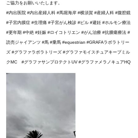
ご協力をお願いいたします。
#内出医院
#内出産婦人科
#馬堀海岸
#横須賀
#産婦人科
#腹腔鏡
#子宮内膜症
#生理痛
#子宮がん検診
#ピル
#避妊
#ホルモン療法
#更年期
#中絶
#妊娠
#ロイコトリエン
#がん治療
#抗腫瘍療法
#
読売ジャイアンツ
#馬
#乗馬
#equestrian
#GRAFAラボラトリー
ズ
#グラファラボラトリーズ
#グラファモイスチュアキープミル
クMC
#グラファサンプロテクトUV
#グラファメラノキュアHQ