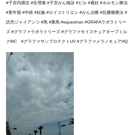
#子宮内膜症
#生理痛
#子宮がん検診
#ピル
#避妊
#ホルモン療法
#更年期
#中絶
#妊娠
#ロイコトリエン
#がん治療
#抗腫瘍療法
#
読売ジャイアンツ
#馬
#乗馬
#equestrian
#GRAFAラボラトリー
ズ
#グラファラボラトリーズ
#グラファモイスチュアキープミル
クMC
#グラファサンプロテクトUV
#グラファメラノキュアHQ