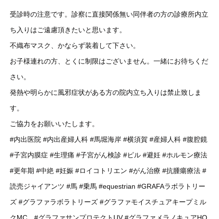
受診時の注意です。診察に直接関係無い同伴者の方の診療所内立
ち入りはご遠慮頂きたいと思います。
不織布マスク、かならず装着して下さい。
お子様連れの方、とくに制限はございません。一緒にお待ちくだ
さい。
発熱や明らかに風邪症状がある方の院内立ち入りは禁止致しま
す。
ご協力をお願いいたします。
#内出医院
#内出産婦人科
#馬堀海岸
#横須賀
#産婦人科
#腹腔鏡
#子宮内膜症
#生理痛
#子宮がん検診
#ピル
#避妊
#ホルモン療法
#更年期
#中絶
#妊娠
#ロイコトリエン
#がん治療
#抗腫瘍療法
#
読売ジャイアンツ
#馬
#乗馬
#equestrian
#GRAFAラボラトリー
ズ
#グラファラボラトリーズ
#グラファモイスチュアキープミル
クMC
#グラファサンプロテクトUV
#グラファメラノキュアHQ