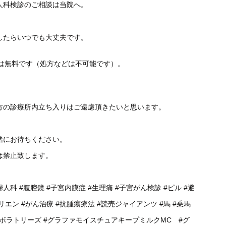
人科検診のご相談は当院へ。
したらいつでも大丈夫です。
談は無料です（処方などは不可能です）。
方の診療所内立ち入りはご遠慮頂きたいと思います。
緒にお待ちください。
は禁止致します。
婦人科
#腹腔鏡
#子宮内膜症
#生理痛
#子宮がん検診
#ピル
#避
リエン
#がん治療
#抗腫瘍療法
#読売ジャイアンツ
#馬
#乗馬
ラボラトリーズ
#グラファモイスチュアキープミルクMC
#グ