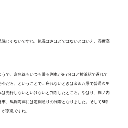
思議じゃないですね。気温はさほどではないとはいえ、湿度高
うで。京急線もいつも乗る列車が6-7分ほど横浜駅で遅れて
発令だろ、ということで…座れないときは金沢八景で普通久里
れは先行しないといけないと判断したところ。やはり、堀ノ内
発車、馬堀海岸には定刻通りの到着となりました。そして8時
すが京急ですね。