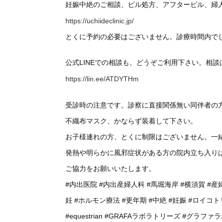
妊娠中絶のご相談、ピル処方、アフターピル、婦
https://uchiideclinic.jp/
とくに予約の必要はございません。診療時間内で
公式LINEでの相談も、どうぞご利用下さい。相
https://lin.ee/ATDYTHm
受診時の注意です。診察に直接関係無い同伴者の
不織布マスク、かならず装着して下さい。
お子様連れの方、とくに制限はございません。一
発熱や明らかに風邪症状がある方の院内立ち入り
ご協力をお願いいたします。
#内出医院
#内出産婦人科
#馬堀海岸
#横須賀
#産
妊
#ホルモン療法
#更年期
#中絶
#妊娠
#ロイコト
#equestrian
#GRAFAラボラトリーズ
#グラファ