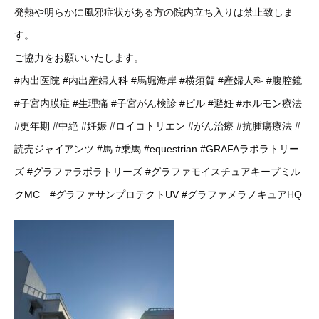
発熱や明らかに風邪症状がある方の院内立ち入りは禁止致しま
す。
ご協力をお願いいたします。
#内出医院
#内出産婦人科
#馬堀海岸
#横須賀
#産婦人科
#腹腔鏡
#子宮内膜症
#生理痛
#子宮がん検診
#ピル
#避妊
#ホルモン療法
#更年期
#中絶
#妊娠
#ロイコトリエン
#がん治療
#抗腫瘍療法
#
読売ジャイアンツ
#馬
#乗馬
#equestrian
#GRAFAラボラトリー
ズ
#グラファラボラトリーズ
#グラファモイスチュアキープミル
クMC
#グラファサンプロテクトUV
#グラファメラノキュアHQ