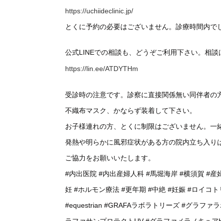
https://uchiideclinic.jp/
とくに予約の必要はございません。診療時間内で
公式LINEでの相談も、どうぞご利用下さい。相
https://lin.ee/ATDYTHm
受診時の注意です。診察に直接関係無い同伴者の
不織布マスク、かならず装着して下さい。
お子様連れの方、とくに制限はございません。一
発熱や明らかに風邪症状がある方の院内立ち入り
ご協力をお願いいたします。
#内出医院
#内出産婦人科
#馬堀海岸
#横須賀
#産
妊
#ホルモン療法
#更年期
#中絶
#妊娠
#ロイコト
#equestrian
#GRAFAラボラトリーズ
#グラファ
ラファサンプロテクトUV
#グラファメラノキュア