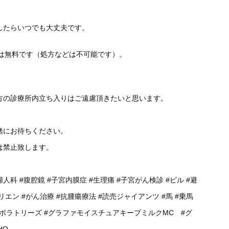
したらいつでも大丈夫です。
談は無料です（処方などは不可能です）。
方の診療所内立ち入りはご遠慮頂きたいと思います。
緒にお待ちください。
は禁止致します。
婦人科
#腹腔鏡
#子宮内膜症
#生理痛
#子宮がん検診
#ピル
#避
リエン
#がん治療
#抗腫瘍療法
#読売ジャイアンツ
#馬
#乗馬
ラボラトリーズ
#グラファモイスチュアキープミルクMC
#グ
HQ