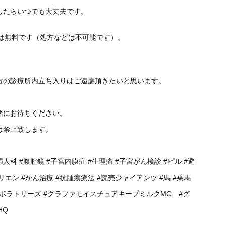
したらいつでも大丈夫です。
談は無料です（処方などは不可能です）。
方の診療所内立ち入りはご遠慮頂きたいと思います。
緒にお待ちください。
は禁止致します。
婦人科
#腹腔鏡
#子宮内膜症
#生理痛
#子宮がん検診
#ピル
#避
リエン
#がん治療
#抗腫瘍療法
#読売ジャイアンツ
#馬
#乗馬
ラボラトリーズ
#グラファモイスチュアキープミルクMC
#グ
HQ