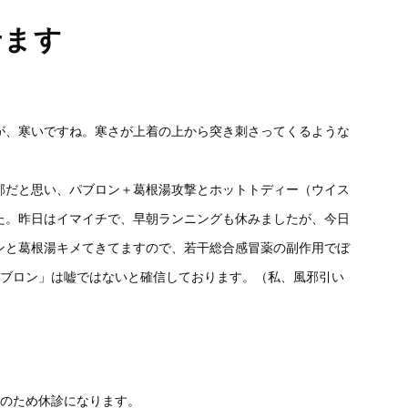
せます
が、寒いですね。寒さが上着の上から突き刺さってくるような
邪だと思い、パブロン＋葛根湯攻撃とホットトディー（ウイス
た。昨日はイマイチで、早朝ランニングも休みましたが、今日
ンと葛根湯キメてきてますので、若干総合感冒薬の副作用でぼ
パブロン」は嘘ではないと確信しております。（私、風邪引い
参加のため休診になります。