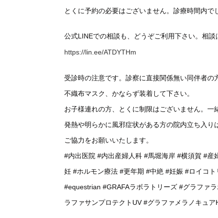
とくに予約の必要はございません。診療時間内で
公式LINEでの相談も、どうぞご利用下さい。相
https://lin.ee/ATDYTHm
受診時の注意です。診察に直接関係無い同伴者の
不織布マスク、かならず装着して下さい。
お子様連れの方、とくに制限はございません。一
発熱や明らかに風邪症状がある方の院内立ち入り
ご協力をお願いいたします。
#内出医院
#内出産婦人科
#馬堀海岸
#横須賀
#産
妊
#ホルモン療法
#更年期
#中絶
#妊娠
#ロイコト
#equestrian
#GRAFAラボラトリーズ
#グラファ
ラファサンプロテクトUV
#グラファメラノキュア