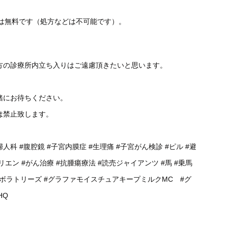
談は無料です（処方などは不可能です）。
方の診療所内立ち入りはご遠慮頂きたいと思います。
緒にお待ちください。
は禁止致します。
婦人科
#腹腔鏡
#子宮内膜症
#生理痛
#子宮がん検診
#ピル
#避
リエン
#がん治療
#抗腫瘍療法
#読売ジャイアンツ
#馬
#乗馬
ラボラトリーズ
#グラファモイスチュアキープミルクMC
#グ
HQ