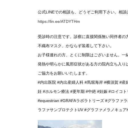
公式LINEでの相談も、どうぞご利用下さい。相
https://lin.ee/ATDYTHm
受診時の注意です。診察に直接関係無い同伴者の
不織布マスク、かならず装着して下さい。
お子様連れの方、とくに制限はございません。一
発熱や明らかに風邪症状がある方の院内立ち入り
ご協力をお願いいたします。
#内出医院
#内出産婦人科
#馬堀海岸
#横須賀
#産
妊
#ホルモン療法
#更年期
#中絶
#妊娠
#ロイコト
#equestrian
#GRAFAラボラトリーズ
#グラファ
ラファサンプロテクトUV
#グラファメラノキュア