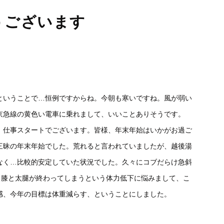
うございます
ということで…恒例ですからね。今朝も寒いですね。風が弱い
京急線の黄色い電車に乗れまして、いいことありそうです。
、仕事スタートでございます。皆様、年末年始はいかがお過ご
三昧の年末年始でした。荒れると言われていましたが、越後湯
なく…比較的安定していた状況でした。久々にコブだらけ急斜
と膝と太腿が終わってしまうという体力低下に悩みまして、こ
感、今年の目標は体重減らす、ということにしました。